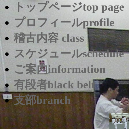
トップページ
top page
プロフィール
profile
稽古内容
class
スケジュール
schedule
ご案内
information
有段者
black belt
支部
branch