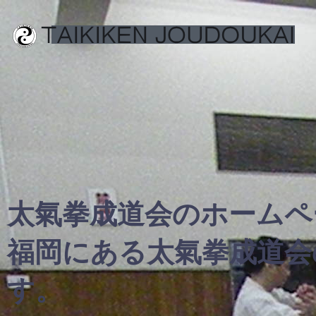
太氣拳成道会のホームペ
福岡にある太氣拳成道会
す。